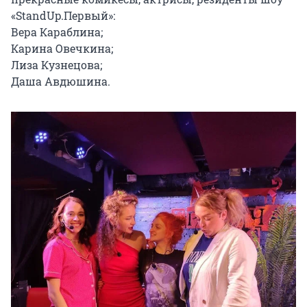
«StandUp.Первый»:

Вера Караблина;

Карина Овечкина;

Лиза Кузнецова;

Даша Авдюшина.