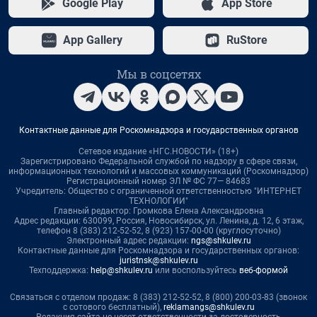
Google Play
App Store
App Gallery
RuStore
Мы в соцсетях
Контактные данные для Роскомнадзора и государственных органов
Сетевое издание «НГС.НОВОСТИ» (18+)
Зарегистрировано Федеральной службой по надзору в сфере связи,
информационных технологий и массовых коммуникаций (Роскомнадзор)
Регистрационный номер ЭЛ № ФС 77— 84683
Учредитель: Общество с ограниченной ответственностью "ИНТЕРНЕТ
ТЕХНОЛОГИИ"
Главный редактор: Громкова Елена Александровна
Адрес редакции: 630099, Россия, Новосибирск, ул. Ленина, д. 12, 6 этаж,
телефон 8 (383) 212-52-52, 8 (923) 157-00-00 (круглосуточно)
Электронный адрес редакции:
ngs@shkulev.ru
Контактные данные для Роскомнадзора и государственных органов:
juristnsk@shkulev.ru
Техподдержка:
help@shkulev.ru
или воспользуйтесь
веб-формой
Связаться с отделом продаж: 8 (383) 212-52-52, 8 (800) 200-03-83 (звонок
с сотового бесплатный),
reklamangs@shkulev.ru