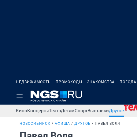
НЕДВИЖИМОСТЬ
ПРОМОКОДЫ
ЗНАКОМСТВА
ПОГОДА
Кино
Концерты
Театр
Детям
Спорт
Выставки
Другое
НОВОСИБИРСК
АФИША
ДРУГОЕ
ПАВЕЛ ВОЛЯ
Павел Воля