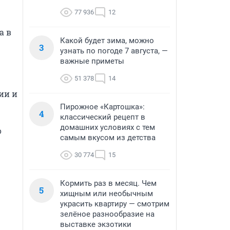
77 936
12
 в 
Какой будет зима, можно
3
узнать по погоде 7 августа, —
важные приметы
51 378
14
и и 
Пирожное «Картошка»:
4
классический рецепт в
домашних условиях с тем
 
самым вкусом из детства
30 774
15
Кормить раз в месяц. Чем
5
хищным или необычным
украсить квартиру — смотрим
зелёное разнообразие на
выставке экзотики