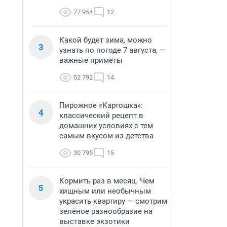
77 954
12
Какой будет зима, можно
3
узнать по погоде 7 августа, —
важные приметы
52 792
14
Пирожное «Картошка»:
4
классический рецепт в
домашних условиях с тем
самым вкусом из детства
30 795
15
Кормить раз в месяц. Чем
5
хищным или необычным
украсить квартиру — смотрим
зелёное разнообразие на
выставке экзотики