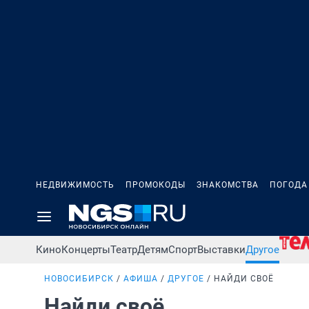
НЕДВИЖИМОСТЬ
ПРОМОКОДЫ
ЗНАКОМСТВА
ПОГОДА
Кино
Концерты
Театр
Детям
Спорт
Выставки
Другое
НОВОСИБИРСК
АФИША
ДРУГОЕ
НАЙДИ СВОЁ
Найди своё