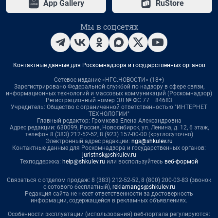
App Gallery
RuStore
Мы в соцсетях
Контактные данные для Роскомнадзора и государственных органов
Сетевое издание «НГС.НОВОСТИ» (18+)
Зарегистрировано Федеральной службой по надзору в сфере связи,
информационных технологий и массовых коммуникаций (Роскомнадзор)
Регистрационный номер ЭЛ № ФС 77— 84683
Учредитель: Общество с ограниченной ответственностью "ИНТЕРНЕТ
ТЕХНОЛОГИИ"
Главный редактор: Громкова Елена Александровна
Адрес редакции: 630099, Россия, Новосибирск, ул. Ленина, д. 12, 6 этаж,
телефон 8 (383) 212-52-52, 8 (923) 157-00-00 (круглосуточно)
Электронный адрес редакции:
ngs@shkulev.ru
Контактные данные для Роскомнадзора и государственных органов:
juristnsk@shkulev.ru
Техподдержка:
help@shkulev.ru
или воспользуйтесь
веб-формой
Связаться с отделом продаж: 8 (383) 212-52-52, 8 (800) 200-03-83 (звонок
с сотового бесплатный),
reklamangs@shkulev.ru
Редакция сайта не несет ответственности за достоверность
информации, содержащейся в рекламных объявлениях.
Особенности эксплуатации (использования) веб-портала регулируются: