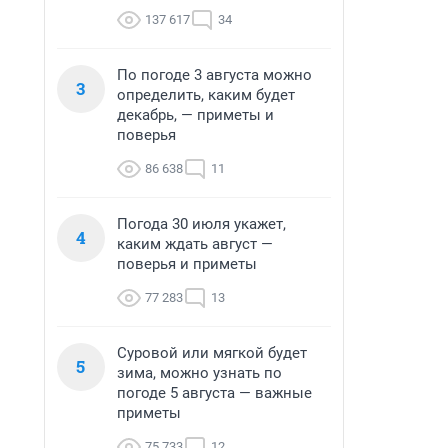
137 617
34
По погоде 3 августа можно
3
определить, каким будет
декабрь, — приметы и
поверья
86 638
11
Погода 30 июля укажет,
4
каким ждать август —
поверья и приметы
77 283
13
Суровой или мягкой будет
5
зима, можно узнать по
погоде 5 августа — важные
приметы
75 733
12