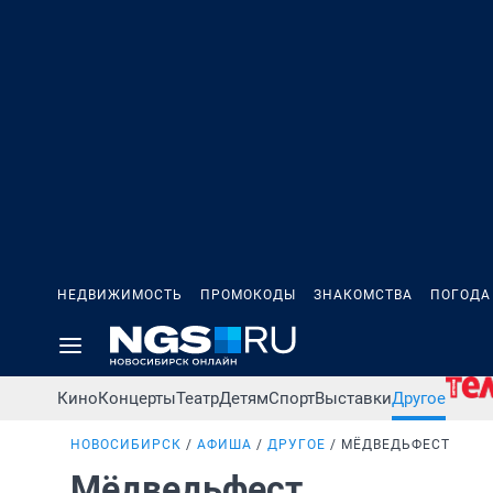
НЕДВИЖИМОСТЬ
ПРОМОКОДЫ
ЗНАКОМСТВА
ПОГОДА
Кино
Концерты
Театр
Детям
Спорт
Выставки
Другое
НОВОСИБИРСК
АФИША
ДРУГОЕ
МЁДВЕДЬФЕСТ
Мёдведьфест