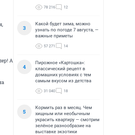
78 216
12
Какой будет зима, можно
, 
3
узнать по погоде 7 августа, —
важные приметы
57 271
14
р! А 
Пирожное «Картошка»:
4
классический рецепт в
домашних условиях с тем
самым вкусом из детства
а 
31 040
18
Кормить раз в месяц. Чем
5
хищным или необычным
украсить квартиру — смотрим
зелёное разнообразие на
выставке экзотики