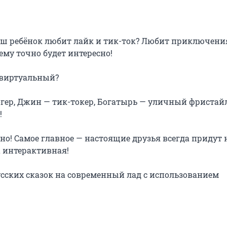
ш ребёнок любит лайк и тик-ток? Любит приключения
ему точно будет интересно!

 виртуальный?

огер, Джин — тик-токер, Богатырь — уличный фристайле


но! Самое главное — настоящие друзья всегда придут н
 интерактивная!

ских сказок на современный лад с использованием 