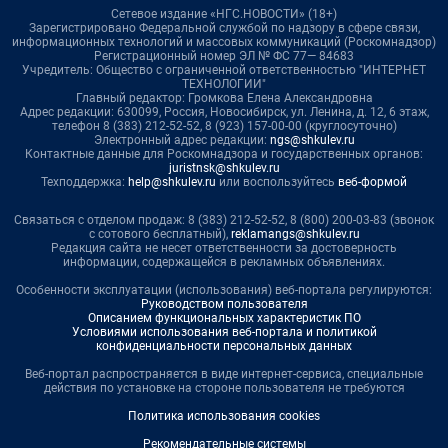
Сетевое издание «НГС.НОВОСТИ» (18+)
Зарегистрировано Федеральной службой по надзору в сфере связи,
информационных технологий и массовых коммуникаций (Роскомнадзор)
Регистрационный номер ЭЛ № ФС 77— 84683
Учредитель: Общество с ограниченной ответственностью "ИНТЕРНЕТ
ТЕХНОЛОГИИ"
Главный редактор: Громкова Елена Александровна
Адрес редакции: 630099, Россия, Новосибирск, ул. Ленина, д. 12, 6 этаж,
телефон 8 (383) 212-52-52, 8 (923) 157-00-00 (круглосуточно)
Электронный адрес редакции:
ngs@shkulev.ru
Контактные данные для Роскомнадзора и государственных органов:
juristnsk@shkulev.ru
Техподдержка:
help@shkulev.ru
или воспользуйтесь
веб-формой
Связаться с отделом продаж: 8 (383) 212-52-52, 8 (800) 200-03-83 (звонок
с сотового бесплатный),
reklamangs@shkulev.ru
Редакция сайта не несет ответственности за достоверность
информации, содержащейся в рекламных объявлениях.
Особенности эксплуатации (использования) веб-портала регулируются:
Руководством пользователя
Описанием функциональных характеристик ПО
Условиями использования веб-портала и политикой
конфиденциальности персональных данных
Веб-портал распространяется в виде интернет-сервиса, специальные
действия по установке на стороне пользователя не требуются
Политика использования cookies
Рекомендательные системы