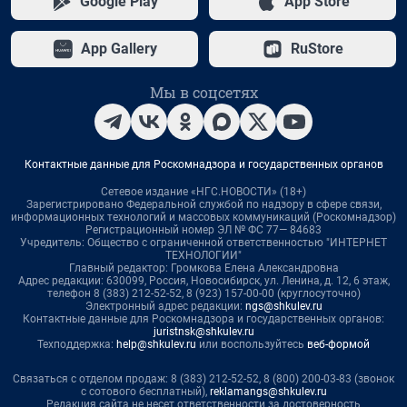
Google Play
App Store
App Gallery
RuStore
Мы в соцсетях
Контактные данные для Роскомнадзора и государственных органов
Сетевое издание «НГС.НОВОСТИ» (18+)
Зарегистрировано Федеральной службой по надзору в сфере связи,
информационных технологий и массовых коммуникаций (Роскомнадзор)
Регистрационный номер ЭЛ № ФС 77— 84683
Учредитель: Общество с ограниченной ответственностью "ИНТЕРНЕТ
ТЕХНОЛОГИИ"
Главный редактор: Громкова Елена Александровна
Адрес редакции: 630099, Россия, Новосибирск, ул. Ленина, д. 12, 6 этаж,
телефон 8 (383) 212-52-52, 8 (923) 157-00-00 (круглосуточно)
Электронный адрес редакции:
ngs@shkulev.ru
Контактные данные для Роскомнадзора и государственных органов:
juristnsk@shkulev.ru
Техподдержка:
help@shkulev.ru
или воспользуйтесь
веб-формой
Связаться с отделом продаж: 8 (383) 212-52-52, 8 (800) 200-03-83 (звонок
с сотового бесплатный),
reklamangs@shkulev.ru
Редакция сайта не несет ответственности за достоверность