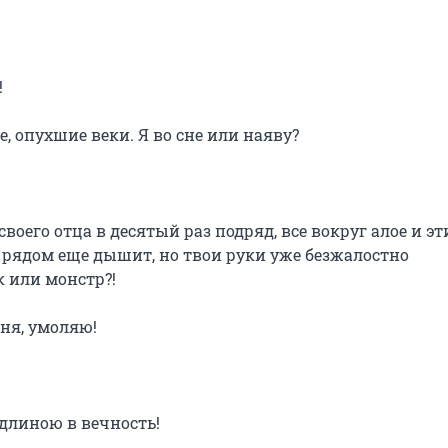


 опухшие веки. Я во сне или наяву?

оего отца в десятый раз подряд, все вокруг алое и эти
рядом еще дышит, но твои руки уже безжалостно 
 или монстр?!

ня, умоляю!

 длиною в вечность!