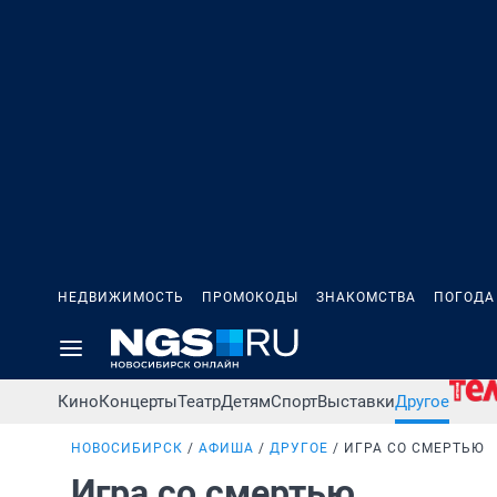
НЕДВИЖИМОСТЬ
ПРОМОКОДЫ
ЗНАКОМСТВА
ПОГОДА
Кино
Концерты
Театр
Детям
Спорт
Выставки
Другое
НОВОСИБИРСК
АФИША
ДРУГОЕ
ИГРА СО СМЕРТЬЮ
Игра со смертью