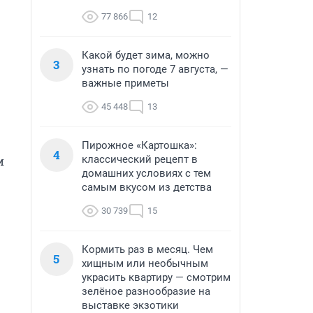
77 866
12
Какой будет зима, можно
3
узнать по погоде 7 августа, —
важные приметы
45 448
13
Пирожное «Картошка»:
4
классический рецепт в
 
домашних условиях с тем
самым вкусом из детства
30 739
15
Кормить раз в месяц. Чем
5
хищным или необычным
украсить квартиру — смотрим
зелёное разнообразие на
выставке экзотики