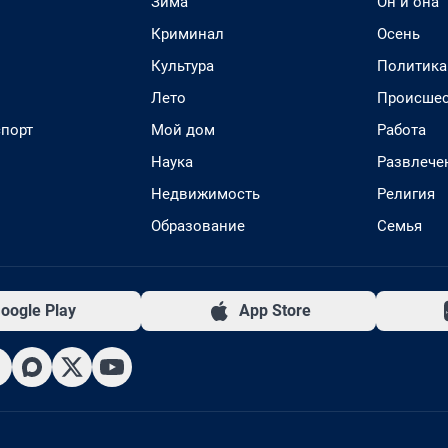
Зима
Он и она
Криминал
Осень
Культура
Политика
Лето
Происшес
спорт
Мой дом
Работа
Наука
Развлече
Недвижимость
Религия
Образование
Семья
oogle Play
App Store