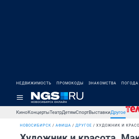
НЕДВИЖИМОСТЬ
ПРОМОКОДЫ
ЗНАКОМСТВА
ПОГОДА
Кино
Концерты
Театр
Детям
Спорт
Выставки
Другое
НОВОСИБИРСК
АФИША
ДРУГОЕ
ХУДОЖНИК И КРАСО
Художник и красота. М