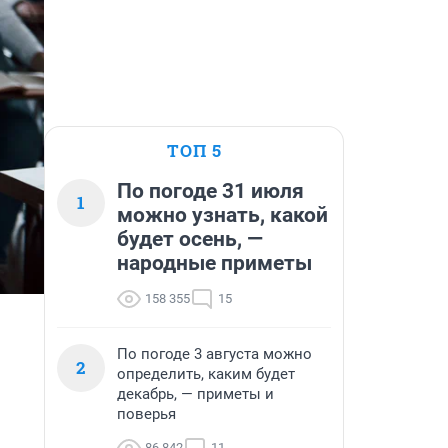
ТОП 5
По погоде 31 июля
1
можно узнать, какой
будет осень, —
народные приметы
158 355
15
По погоде 3 августа можно
2
определить, каким будет
декабрь, — приметы и
поверья
86 842
11