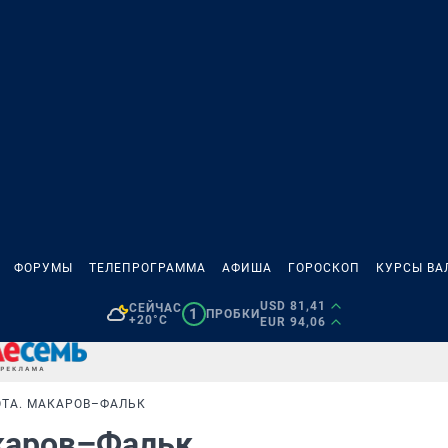
ФОРУМЫ
ТЕЛЕПРОГРАММА
АФИША
ГОРОСКОП
КУРСЫ ВА
USD 81,41
СЕЙЧАС
1
ПРОБКИ
+20°C
EUR 94,06
ТА. МАКАРОВ–ФАЛЬК
акаров–Фальк