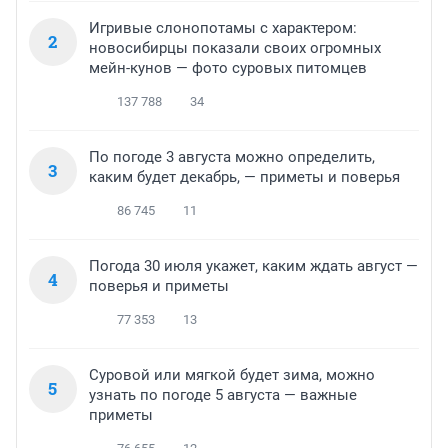
Игривые слонопотамы с характером:
2
новосибирцы показали своих огромных
мейн-кунов — фото суровых питомцев
137 788
34
По погоде 3 августа можно определить,
3
каким будет декабрь, — приметы и поверья
86 745
11
Погода 30 июля укажет, каким ждать август —
4
поверья и приметы
77 353
13
Суровой или мягкой будет зима, можно
5
узнать по погоде 5 августа — важные
приметы