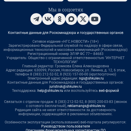
Мы в соцсетях
Контактные данные для Роскомнадзора и государственных органов
Сетевое издание «НГС.НОВОСТИ» (18+)
Зарегистрировано Федеральной службой по надзору в сфере связи,
информационных технологий и массовых коммуникаций (Роскомнадзор)
Регистрационный номер ЭЛ № ФС 77— 84683
Учредитель: Общество с ограниченной ответственностью "ИНТЕРНЕТ
ТЕХНОЛОГИИ"
Главный редактор: Громкова Елена Александровна
Адрес редакции: 630099, Россия, Новосибирск, ул. Ленина, д. 12, 6 этаж,
телефон 8 (383) 212-52-52, 8 (923) 157-00-00 (круглосуточно)
Электронный адрес редакции:
ngs@shkulev.ru
Контактные данные для Роскомнадзора и государственных органов:
juristnsk@shkulev.ru
Техподдержка:
help@shkulev.ru
или воспользуйтесь
веб-формой
Связаться с отделом продаж: 8 (383) 212-52-52, 8 (800) 200-03-83 (звонок
с сотового бесплатный),
reklamangs@shkulev.ru
Редакция сайта не несет ответственности за достоверность
информации, содержащейся в рекламных объявлениях.
Особенности эксплуатации (использования) веб-портала регулируются:
Руководством пользователя
Описанием функциональных характеристик ПО