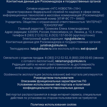
Контактные данные для Роскомнадзора и государственных органов
Сетевое издание «НГС.НОВОСТИ» (18+)
Зарегистрировано Федеральной службой по надзору в сфере связи,
информационных технологий и массовых коммуникаций (Роскомнадзор)
Регистрационный номер ЭЛ № ФС 77— 84683
Учредитель: Общество с ограниченной ответственностью "ИНТЕРНЕТ
ТЕХНОЛОГИИ"
Главный редактор: Громкова Елена Александровна
Адрес редакции: 630099, Россия, Новосибирск, ул. Ленина, д. 12, 6 этаж,
телефон 8 (383) 212-52-52, 8 (923) 157-00-00 (круглосуточно)
Электронный адрес редакции:
ngs@shkulev.ru
Контактные данные для Роскомнадзора и государственных органов:
juristnsk@shkulev.ru
Техподдержка:
help@shkulev.ru
или воспользуйтесь
веб-формой
Связаться с отделом продаж: 8 (383) 212-52-52, 8 (800) 200-03-83 (звонок
с сотового бесплатный),
reklamangs@shkulev.ru
Редакция сайта не несет ответственности за достоверность
информации, содержащейся в рекламных объявлениях.
Особенности эксплуатации (использования) веб-портала регулируются:
Руководством пользователя
Описанием функциональных характеристик ПО
Условиями использования веб-портала и политикой
конфиденциальности персональных данных
Веб-портал распространяется в виде интернет-сервиса, специальные
действия по установке на стороне пользователя не требуются
Политика использования cookies