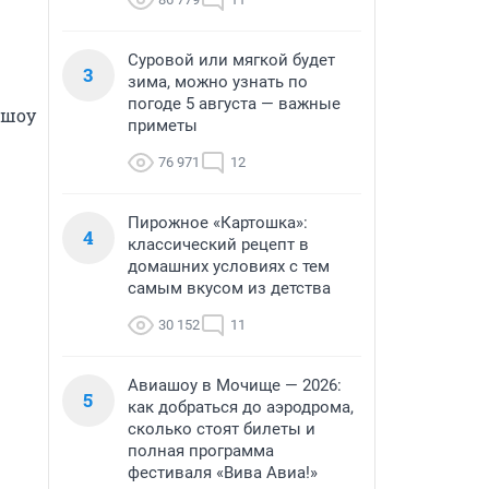
Суровой или мягкой будет
3
зима, можно узнать по
погоде 5 августа — важные
шоу 
приметы
76 971
12
Пирожное «Картошка»:
4
классический рецепт в
домашних условиях с тем
самым вкусом из детства
30 152
11
Авиашоу в Мочище — 2026:
5
как добраться до аэродрома,
сколько стоят билеты и
полная программа
фестиваля «Вива Авиа!»