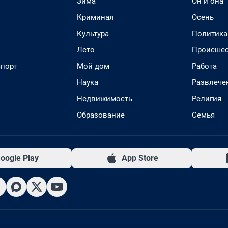
Зима
Он и она
Криминал
Осень
Культура
Политика
Лето
Происшес
спорт
Мой дом
Работа
Наука
Развлече
Недвижимость
Религия
Образование
Семья
oogle Play
App Store