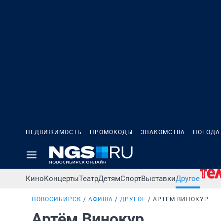
НЕДВИЖИМОСТЬ
ПРОМОКОДЫ
ЗНАКОМСТВА
ПОГОДА
Кино
Концерты
Театр
Детям
Спорт
Выставки
Другое
НОВОСИБИРСК
АФИША
ДРУГОЕ
АРТЁМ ВИНОКУР
Артём Винокур