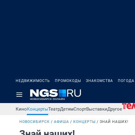
НЕДВИЖИМОСТЬ
ПРОМОКОДЫ
ЗНАКОМСТВА
ПОГОДА
Кино
Концерты
Театр
Детям
Спорт
Выставки
Другое
НОВОСИБИРСК
АФИША
КОНЦЕРТЫ
ЗНАЙ НАШИХ!
Знай наших!