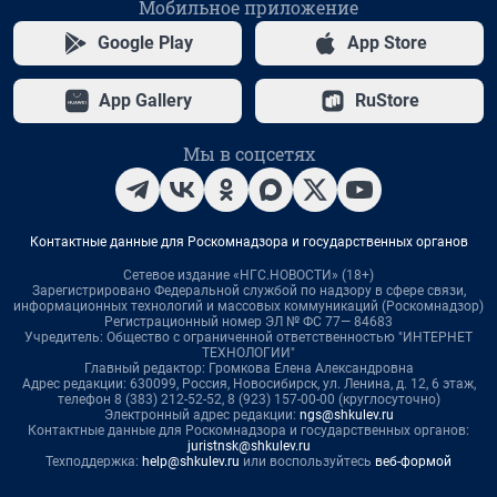
Мобильное приложение
Google Play
App Store
App Gallery
RuStore
Мы в соцсетях
Контактные данные для Роскомнадзора и государственных органов
Сетевое издание «НГС.НОВОСТИ» (18+)
Зарегистрировано Федеральной службой по надзору в сфере связи,
информационных технологий и массовых коммуникаций (Роскомнадзор)
Регистрационный номер ЭЛ № ФС 77— 84683
Учредитель: Общество с ограниченной ответственностью "ИНТЕРНЕТ
ТЕХНОЛОГИИ"
Главный редактор: Громкова Елена Александровна
Адрес редакции: 630099, Россия, Новосибирск, ул. Ленина, д. 12, 6 этаж,
телефон 8 (383) 212-52-52, 8 (923) 157-00-00 (круглосуточно)
Электронный адрес редакции:
ngs@shkulev.ru
Контактные данные для Роскомнадзора и государственных органов:
juristnsk@shkulev.ru
Техподдержка:
help@shkulev.ru
или воспользуйтесь
веб-формой