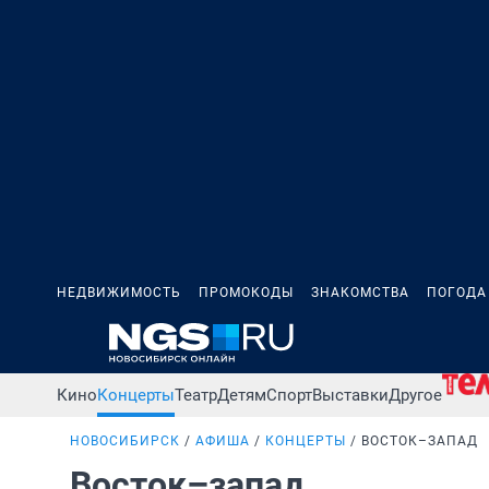
НЕДВИЖИМОСТЬ
ПРОМОКОДЫ
ЗНАКОМСТВА
ПОГОДА
Кино
Концерты
Театр
Детям
Спорт
Выставки
Другое
НОВОСИБИРСК
АФИША
КОНЦЕРТЫ
ВОСТОК–ЗАПАД
Восток–запад