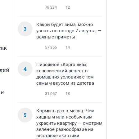
78 234
12
Какой будет зима, можно
3
узнать по погоде 7 августа, —
важные приметы
ак 
57 356
14
Пирожное «Картошка»:
4
дий 
классический рецепт в
домашних условиях с тем
самым вкусом из детства
и 
31 067
18
Кормить раз в месяц. Чем
5
хищным или необычным
украсить квартиру — смотрим
зелёное разнообразие на
выставке экзотики