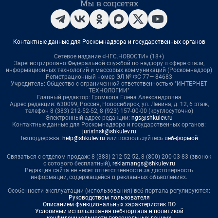
Мы в соцсетях
Контактные данные для Роскомнадзора и государственных органов
Сетевое издание «НГС.НОВОСТИ» (18+)
Зарегистрировано Федеральной службой по надзору в сфере связи,
информационных технологий и массовых коммуникаций (Роскомнадзор)
Регистрационный номер ЭЛ № ФС 77— 84683
Учредитель: Общество с ограниченной ответственностью "ИНТЕРНЕТ
ТЕХНОЛОГИИ"
Главный редактор: Громкова Елена Александровна
Адрес редакции: 630099, Россия, Новосибирск, ул. Ленина, д. 12, 6 этаж,
телефон 8 (383) 212-52-52, 8 (923) 157-00-00 (круглосуточно)
Электронный адрес редакции:
ngs@shkulev.ru
Контактные данные для Роскомнадзора и государственных органов:
juristnsk@shkulev.ru
Техподдержка:
help@shkulev.ru
или воспользуйтесь
веб-формой
Связаться с отделом продаж: 8 (383) 212-52-52, 8 (800) 200-03-83 (звонок
с сотового бесплатный),
reklamangs@shkulev.ru
Редакция сайта не несет ответственности за достоверность
информации, содержащейся в рекламных объявлениях.
Особенности эксплуатации (использования) веб-портала регулируются:
Руководством пользователя
Описанием функциональных характеристик ПО
Условиями использования веб-портала и политикой