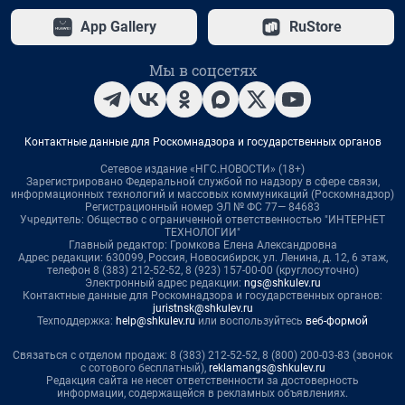
App Gallery
RuStore
Мы в соцсетях
Контактные данные для Роскомнадзора и государственных органов
Сетевое издание «НГС.НОВОСТИ» (18+)
Зарегистрировано Федеральной службой по надзору в сфере связи,
информационных технологий и массовых коммуникаций (Роскомнадзор)
Регистрационный номер ЭЛ № ФС 77— 84683
Учредитель: Общество с ограниченной ответственностью "ИНТЕРНЕТ
ТЕХНОЛОГИИ"
Главный редактор: Громкова Елена Александровна
Адрес редакции: 630099, Россия, Новосибирск, ул. Ленина, д. 12, 6 этаж,
телефон 8 (383) 212-52-52, 8 (923) 157-00-00 (круглосуточно)
Электронный адрес редакции:
ngs@shkulev.ru
Контактные данные для Роскомнадзора и государственных органов:
juristnsk@shkulev.ru
Техподдержка:
help@shkulev.ru
или воспользуйтесь
веб-формой
Связаться с отделом продаж: 8 (383) 212-52-52, 8 (800) 200-03-83 (звонок
с сотового бесплатный),
reklamangs@shkulev.ru
Редакция сайта не несет ответственности за достоверность
информации, содержащейся в рекламных объявлениях.