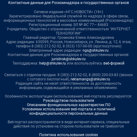
Контактные данные для Роскомнадзора и государственных органов
Сетевое издание «НГС.НОВОСТИ» (18+)
Зарегистрировано Федеральной службой по надзору в сфере связи,
информационных технологий и массовых коммуникаций (Роскомнадзор)
Регистрационный номер ЭЛ № ФС 77— 84683
Учредитель: Общество с ограниченной ответственностью "ИНТЕРНЕТ
ТЕХНОЛОГИИ"
Главный редактор: Громкова Елена Александровна
Адрес редакции: 630099, Россия, Новосибирск, ул. Ленина, д. 12, 6 этаж,
телефон 8 (383) 212-52-52, 8 (923) 157-00-00 (круглосуточно)
Электронный адрес редакции:
ngs@shkulev.ru
Контактные данные для Роскомнадзора и государственных органов:
juristnsk@shkulev.ru
Техподдержка:
help@shkulev.ru
или воспользуйтесь
веб-формой
Связаться с отделом продаж: 8 (383) 212-52-52, 8 (800) 200-03-83 (звонок
с сотового бесплатный),
reklamangs@shkulev.ru
Редакция сайта не несет ответственности за достоверность
информации, содержащейся в рекламных объявлениях.
Особенности эксплуатации (использования) веб-портала регулируются:
Руководством пользователя
Описанием функциональных характеристик ПО
Условиями использования веб-портала и политикой
конфиденциальности персональных данных
Веб-портал распространяется в виде интернет-сервиса, специальные
действия по установке на стороне пользователя не требуются
Политика использования cookies