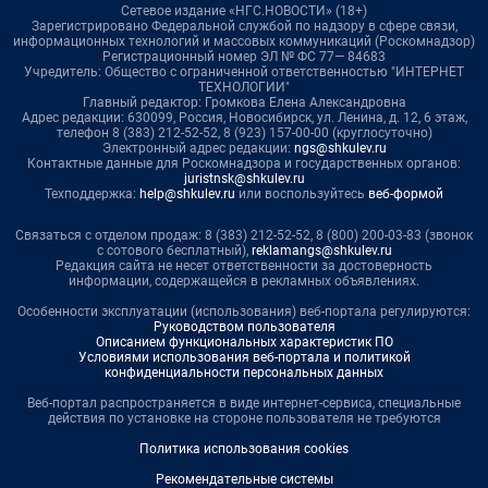
Сетевое издание «НГС.НОВОСТИ» (18+)
Зарегистрировано Федеральной службой по надзору в сфере связи,
информационных технологий и массовых коммуникаций (Роскомнадзор)
Регистрационный номер ЭЛ № ФС 77— 84683
Учредитель: Общество с ограниченной ответственностью "ИНТЕРНЕТ
ТЕХНОЛОГИИ"
Главный редактор: Громкова Елена Александровна
Адрес редакции: 630099, Россия, Новосибирск, ул. Ленина, д. 12, 6 этаж,
телефон 8 (383) 212-52-52, 8 (923) 157-00-00 (круглосуточно)
Электронный адрес редакции:
ngs@shkulev.ru
Контактные данные для Роскомнадзора и государственных органов:
juristnsk@shkulev.ru
Техподдержка:
help@shkulev.ru
или воспользуйтесь
веб-формой
Связаться с отделом продаж: 8 (383) 212-52-52, 8 (800) 200-03-83 (звонок
с сотового бесплатный),
reklamangs@shkulev.ru
Редакция сайта не несет ответственности за достоверность
информации, содержащейся в рекламных объявлениях.
Особенности эксплуатации (использования) веб-портала регулируются:
Руководством пользователя
Описанием функциональных характеристик ПО
Условиями использования веб-портала и политикой
конфиденциальности персональных данных
Веб-портал распространяется в виде интернет-сервиса, специальные
действия по установке на стороне пользователя не требуются
Политика использования cookies
Рекомендательные системы