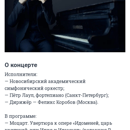
О концерте
Исполнители:

— Новосибирский академический 
симфонический оркестр;

— Пётр Лаул, фортепиано (Санкт-Петербург);

— Дирижёр — Феликс Коробов (Москва).

В программе:

— Моцарт. Увертюра к опере «Идоменей, царь 
критский, или Илия и Идамант» (редакция Р. 