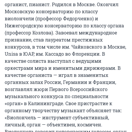
органист, пианист. Родился в Москве. Окончил 
Московскую консерваторию по классу 
виолончели (профессор Федорченко) и 
Нижегородскую консерваторию по классу органа 
(профессор Козлова). Завоевал международное 
признание, став лауреатом престижных 
конкурсов, в том числе им. Чайковского в Москве, 
Unisa в ЮАР, им. Кассадо во Флоренции. В 
качестве солиста выступал с ведущими 
оркестрами мира и именитыми дирижерами. В 
качестве органиста — играл в знаменитых 
органных залах России, Германии и Франции, 
возглавлял жюри Первого Всероссийского 
музыкального конкурса по специальности 
«орган» в Калининграде. Свое пристрастие к 
органному творчеству музыкант объясняет так: 
«Виолончель — инструмент субъективный, 
личный, орган — объективен, космичен. 
Виолончель говорит человеческим голосом, орган 