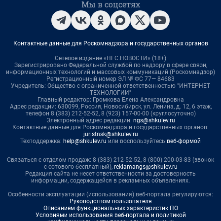
Мы в соцсетях
Контактные данные для Роскомнадзора и государственных органов
Сетевое издание «НГС.НОВОСТИ» (18+)
Зарегистрировано Федеральной службой по надзору в сфере связи,
информационных технологий и массовых коммуникаций (Роскомнадзор)
Регистрационный номер ЭЛ № ФС 77— 84683
Учредитель: Общество с ограниченной ответственностью "ИНТЕРНЕТ
ТЕХНОЛОГИИ"
Главный редактор: Громкова Елена Александровна
Адрес редакции: 630099, Россия, Новосибирск, ул. Ленина, д. 12, 6 этаж,
телефон 8 (383) 212-52-52, 8 (923) 157-00-00 (круглосуточно)
Электронный адрес редакции:
ngs@shkulev.ru
Контактные данные для Роскомнадзора и государственных органов:
juristnsk@shkulev.ru
Техподдержка:
help@shkulev.ru
или воспользуйтесь
веб-формой
Связаться с отделом продаж: 8 (383) 212-52-52, 8 (800) 200-03-83 (звонок
с сотового бесплатный),
reklamangs@shkulev.ru
Редакция сайта не несет ответственности за достоверность
информации, содержащейся в рекламных объявлениях.
Особенности эксплуатации (использования) веб-портала регулируются:
Руководством пользователя
Описанием функциональных характеристик ПО
Условиями использования веб-портала и политикой