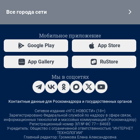
Все города сети
Мобильное приложение
Google Play
App Store
App Gallery
RuStore
Мы в соцсетях
Контактные данные для Роскомнадзора и государственных органов
Сетевое издание «НГС.НОВОСТИ» (18+)
Зарегистрировано Федеральной службой по надзору в сфере связи,
информационных технологий и массовых коммуникаций (Роскомнадзор)
Регистрационный номер ЭЛ № ФС 77— 84683
Учредитель: Общество с ограниченной ответственностью "ИНТЕРНЕТ
ТЕХНОЛОГИИ"
Главный редактор: Громкова Елена Александровна