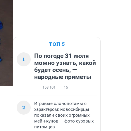
ТОП 5
По погоде 31 июля
1
можно узнать, какой
будет осень, —
народные приметы
158 101
15
Игривые слонопотамы с
2
характером: новосибирцы
показали своих огромных
мейн-кунов — фото суровых
питомцев