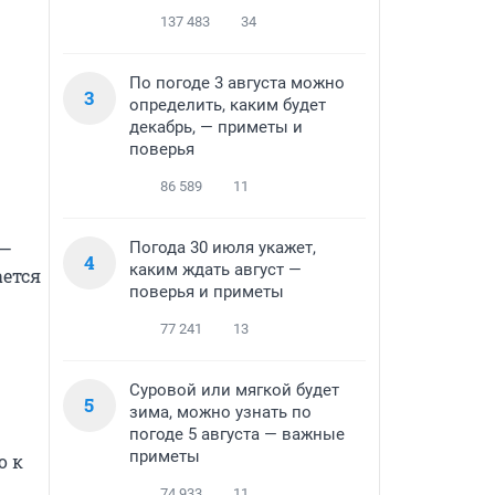
137 483
34
По погоде 3 августа можно
3
определить, каким будет
декабрь, — приметы и
поверья
86 589
11
— 
Погода 30 июля укажет,
4
каким ждать август —
ется 
поверья и приметы
77 241
13
Суровой или мягкой будет
5
зима, можно узнать по
погоде 5 августа — важные
приметы
 к 
74 933
11