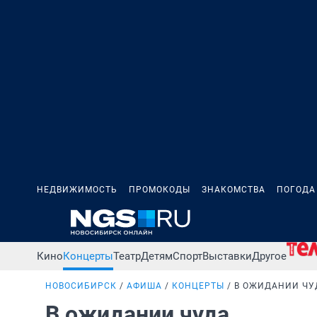
НЕДВИЖИМОСТЬ
ПРОМОКОДЫ
ЗНАКОМСТВА
ПОГОДА
Кино
Концерты
Театр
Детям
Спорт
Выставки
Другое
НОВОСИБИРСК
АФИША
КОНЦЕРТЫ
В ОЖИДАНИИ ЧУ
В ожидании чуда