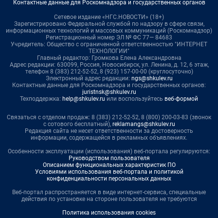
Контактные данные для Роскомнадзора и государственных органов
Сетевое издание «НГС.НОВОСТИ» (18+)
Зарегистрировано Федеральной службой по надзору в сфере связи,
информационных технологий и массовых коммуникаций (Роскомнадзор)
Регистрационный номер ЭЛ № ФС 77— 84683
Учредитель: Общество с ограниченной ответственностью "ИНТЕРНЕТ
ТЕХНОЛОГИИ"
Главный редактор: Громкова Елена Александровна
Адрес редакции: 630099, Россия, Новосибирск, ул. Ленина, д. 12, 6 этаж,
телефон 8 (383) 212-52-52, 8 (923) 157-00-00 (круглосуточно)
Электронный адрес редакции:
ngs@shkulev.ru
Контактные данные для Роскомнадзора и государственных органов:
juristnsk@shkulev.ru
Техподдержка:
help@shkulev.ru
или воспользуйтесь
веб-формой
Связаться с отделом продаж: 8 (383) 212-52-52, 8 (800) 200-03-83 (звонок
с сотового бесплатный),
reklamangs@shkulev.ru
Редакция сайта не несет ответственности за достоверность
информации, содержащейся в рекламных объявлениях.
Особенности эксплуатации (использования) веб-портала регулируются:
Руководством пользователя
Описанием функциональных характеристик ПО
Условиями использования веб-портала и политикой
конфиденциальности персональных данных
Веб-портал распространяется в виде интернет-сервиса, специальные
действия по установке на стороне пользователя не требуются
Политика использования cookies