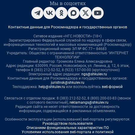
Мы в соцсетях
Контактные данные для Роскомнадзора и государственных органов
Сетевое издание «НГС.НОВОСТИ» (18+)
Зарегистрировано Федеральной службой по надзору в сфере связи,
информационных технологий и массовых коммуникаций (Роскомнадзор)
Регистрационный номер ЭЛ № ФС 77— 84683
Учредитель: Общество с ограниченной ответственностью "ИНТЕРНЕТ
ТЕХНОЛОГИИ"
Главный редактор: Громкова Елена Александровна
Адрес редакции: 630099, Россия, Новосибирск, ул. Ленина, д. 12, 6 этаж,
телефон 8 (383) 212-52-52, 8 (923) 157-00-00 (круглосуточно)
Электронный адрес редакции:
ngs@shkulev.ru
Контактные данные для Роскомнадзора и государственных органов:
juristnsk@shkulev.ru
Техподдержка:
help@shkulev.ru
или воспользуйтесь
веб-формой
Связаться с отделом продаж: 8 (383) 212-52-52, 8 (800) 200-03-83 (звонок
с сотового бесплатный),
reklamangs@shkulev.ru
Редакция сайта не несет ответственности за достоверность
информации, содержащейся в рекламных объявлениях.
Особенности эксплуатации (использования) веб-портала регулируются:
Руководством пользователя
Описанием функциональных характеристик ПО
Условиями использования веб-портала и политикой