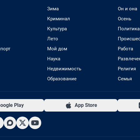
Зима
Он и она
Криминал
Осень
Культура
Политика
Лето
Происшес
спорт
Мой дом
Работа
Наука
Развлече
Недвижимость
Религия
Образование
Семья
oogle Play
App Store