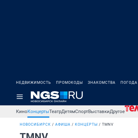
НЕДВИЖИМОСТЬ
ПРОМОКОДЫ
ЗНАКОМСТВА
ПОГОДА
Кино
Концерты
Театр
Детям
Спорт
Выставки
Другое
НОВОСИБИРСК
АФИША
КОНЦЕРТЫ
TMNV
TMNV