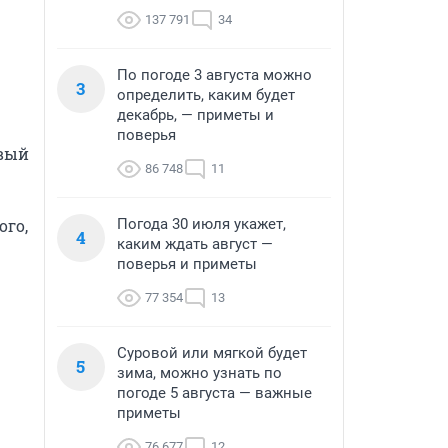
137 791
34
По погоде 3 августа можно
3
определить, каким будет
декабрь, — приметы и
поверья
вый 
86 748
11
го, 
Погода 30 июля укажет,
4
каким ждать август —
поверья и приметы
77 354
13
Суровой или мягкой будет
5
зима, можно узнать по
погоде 5 августа — важные
приметы
76 677
12