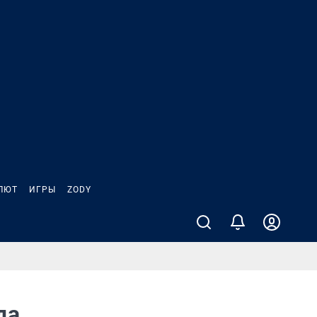
ЛЮТ
ИГРЫ
ZODY
еда