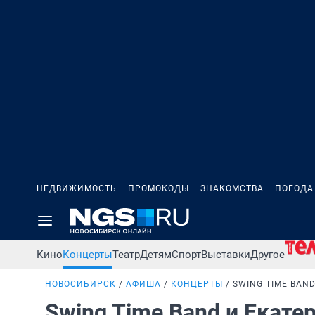
НЕДВИЖИМОСТЬ
ПРОМОКОДЫ
ЗНАКОМСТВА
ПОГОДА
Кино
Концерты
Театр
Детям
Спорт
Выставки
Другое
НОВОСИБИРСК
АФИША
КОНЦЕРТЫ
SWING TIME BAN
Swing Time Band и Екате