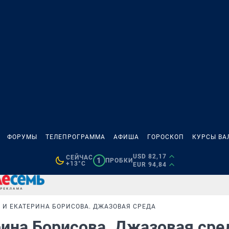
ФОРУМЫ
ТЕЛЕПРОГРАММА
АФИША
ГОРОСКОП
КУРСЫ ВА
USD 82,17
СЕЙЧАС
1
ПРОБКИ
+13°C
EUR 94,84
D И ЕКАТЕРИНА БОРИСОВА. ДЖАЗОВАЯ СРЕДА
рина Борисова. Джазовая ср