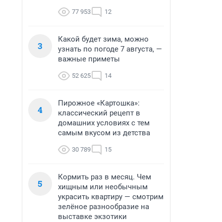
77 953
12
Какой будет зима, можно
3
узнать по погоде 7 августа, —
важные приметы
52 625
14
Пирожное «Картошка»:
4
классический рецепт в
домашних условиях с тем
самым вкусом из детства
30 789
15
Кормить раз в месяц. Чем
5
хищным или необычным
украсить квартиру — смотрим
зелёное разнообразие на
выставке экзотики