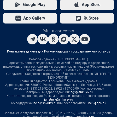
Google Play
App Store
App Gallery
RuStore
Мы в соцсетях
Контактные данные для Роскомнадзора и государственных органов
Сетевое издание «НГС.НОВОСТИ» (18+)
Зарегистрировано Федеральной службой по надзору в сфере связи,
информационных технологий и массовых коммуникаций (Роскомнадзор)
Регистрационный номер ЭЛ № ФС 77— 84683
Учредитель: Общество с ограниченной ответственностью "ИНТЕРНЕТ
ТЕХНОЛОГИИ"
Главный редактор: Громкова Елена Александровна
Адрес редакции: 630099, Россия, Новосибирск, ул. Ленина, д. 12, 6 этаж,
телефон 8 (383) 212-52-52, 8 (923) 157-00-00 (круглосуточно)
Электронный адрес редакции:
ngs@shkulev.ru
Контактные данные для Роскомнадзора и государственных органов:
juristnsk@shkulev.ru
Техподдержка:
help@shkulev.ru
или воспользуйтесь
веб-формой
Связаться с отделом продаж: 8 (383) 212-52-52, 8 (800) 200-03-83 (звонок
с сотового бесплатный),
reklamangs@shkulev.ru