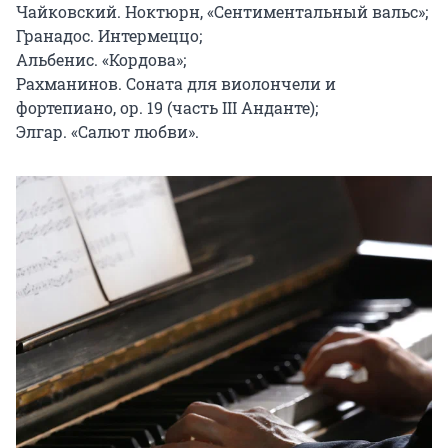
Чайковский. Ноктюрн, «Сентиментальный вальс»;

Гранадос. Интермеццо;

Альбенис. «Кордова»;

Рахманинов. Соната для виолончели и 
фортепиано, ор. 19 (часть III Анданте);

Элгар. «Салют любви».