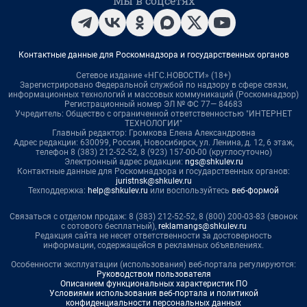
Мы в соцсетях
Контактные данные для Роскомнадзора и государственных органов
Сетевое издание «НГС.НОВОСТИ» (18+)
Зарегистрировано Федеральной службой по надзору в сфере связи,
информационных технологий и массовых коммуникаций (Роскомнадзор)
Регистрационный номер ЭЛ № ФС 77— 84683
Учредитель: Общество с ограниченной ответственностью "ИНТЕРНЕТ
ТЕХНОЛОГИИ"
Главный редактор: Громкова Елена Александровна
Адрес редакции: 630099, Россия, Новосибирск, ул. Ленина, д. 12, 6 этаж,
телефон 8 (383) 212-52-52, 8 (923) 157-00-00 (круглосуточно)
Электронный адрес редакции:
ngs@shkulev.ru
Контактные данные для Роскомнадзора и государственных органов:
juristnsk@shkulev.ru
Техподдержка:
help@shkulev.ru
или воспользуйтесь
веб-формой
Связаться с отделом продаж: 8 (383) 212-52-52, 8 (800) 200-03-83 (звонок
с сотового бесплатный),
reklamangs@shkulev.ru
Редакция сайта не несет ответственности за достоверность
информации, содержащейся в рекламных объявлениях.
Особенности эксплуатации (использования) веб-портала регулируются:
Руководством пользователя
Описанием функциональных характеристик ПО
Условиями использования веб-портала и политикой
конфиденциальности персональных данных