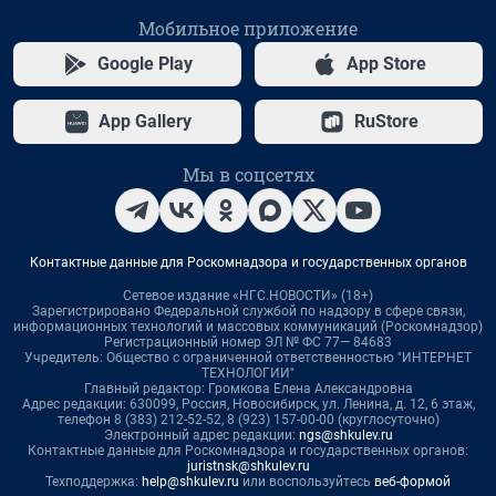
Мобильное приложение
Google Play
App Store
App Gallery
RuStore
Мы в соцсетях
Контактные данные для Роскомнадзора и государственных органов
Сетевое издание «НГС.НОВОСТИ» (18+)
Зарегистрировано Федеральной службой по надзору в сфере связи,
информационных технологий и массовых коммуникаций (Роскомнадзор)
Регистрационный номер ЭЛ № ФС 77— 84683
Учредитель: Общество с ограниченной ответственностью "ИНТЕРНЕТ
ТЕХНОЛОГИИ"
Главный редактор: Громкова Елена Александровна
Адрес редакции: 630099, Россия, Новосибирск, ул. Ленина, д. 12, 6 этаж,
телефон 8 (383) 212-52-52, 8 (923) 157-00-00 (круглосуточно)
Электронный адрес редакции:
ngs@shkulev.ru
Контактные данные для Роскомнадзора и государственных органов:
juristnsk@shkulev.ru
Техподдержка:
help@shkulev.ru
или воспользуйтесь
веб-формой