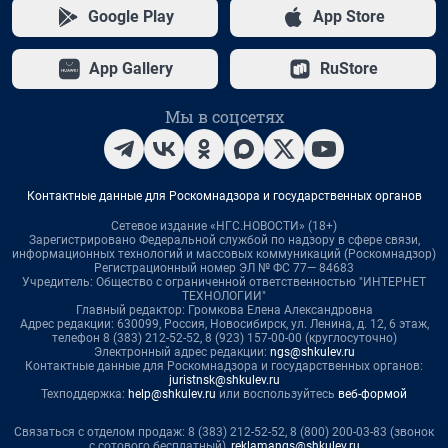
Google Play
App Store
App Gallery
RuStore
Мы в соцсетях
Контактные данные для Роскомнадзора и государственных органов
Сетевое издание «НГС.НОВОСТИ» (18+)
Зарегистрировано Федеральной службой по надзору в сфере связи,
информационных технологий и массовых коммуникаций (Роскомнадзор)
Регистрационный номер ЭЛ № ФС 77— 84683
Учредитель: Общество с ограниченной ответственностью "ИНТЕРНЕТ
ТЕХНОЛОГИИ"
Главный редактор: Громкова Елена Александровна
Адрес редакции: 630099, Россия, Новосибирск, ул. Ленина, д. 12, 6 этаж,
телефон 8 (383) 212-52-52, 8 (923) 157-00-00 (круглосуточно)
Электронный адрес редакции:
ngs@shkulev.ru
Контактные данные для Роскомнадзора и государственных органов:
juristnsk@shkulev.ru
Техподдержка:
help@shkulev.ru
или воспользуйтесь
веб-формой
Связаться с отделом продаж: 8 (383) 212-52-52, 8 (800) 200-03-83 (звонок
с сотового бесплатный),
reklamangs@shkulev.ru