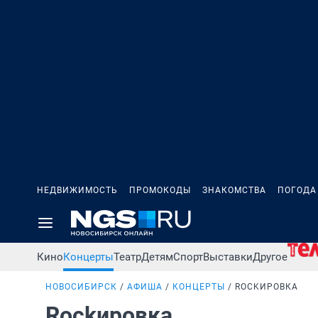
НЕДВИЖИМОСТЬ
ПРОМОКОДЫ
ЗНАКОМСТВА
ПОГОДА
Кино
Концерты
Театр
Детям
Спорт
Выставки
Другое
НОВОСИБИРСК
АФИША
КОНЦЕРТЫ
ROCKИРОВКА
Rockировка