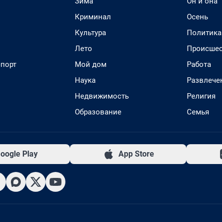
Зима
Он и она
Криминал
Осень
Культура
Политика
Лето
Происшес
спорт
Мой дом
Работа
Наука
Развлече
Недвижимость
Религия
Образование
Семья
oogle Play
App Store