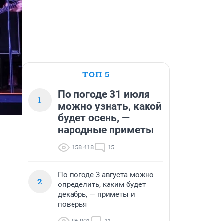
ТОП 5
По погоде 31 июля
1
можно узнать, какой
будет осень, —
народные приметы
158 418
15
По погоде 3 августа можно
2
определить, каким будет
декабрь, — приметы и
поверья
86 901
11