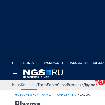
НЕДВИЖИМОСТЬ
ПРОМОКОДЫ
ЗНАКОМСТВА
ПОГОДА
Кино
Концерты
Театр
Детям
Спорт
Выставки
Другое
НОВОСИБИРСК
АФИША
КОНЦЕРТЫ
PLAZMA
Plazma