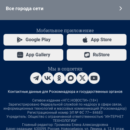
Все города сети
Мобильное приложение
Google Play
App Store
App Gallery
RuStore
Мы в соцсетях
Контактные данные для Роскомнадзора и государственных органов
Сетевое издание «НГС.НОВОСТИ» (18+)
Зарегистрировано Федеральной службой по надзору в сфере связи,
информационных технологий и массовых коммуникаций (Роскомнадзор)
Регистрационный номер ЭЛ № ФС 77— 84683
Учредитель: Общество с ограниченной ответственностью "ИНТЕРНЕТ
ТЕХНОЛОГИИ"
Главный редактор: Громкова Елена Александровна
Адрес редакции: 630099, Россия, Новосибирск, ул. Ленина, д. 12, 6 этаж,