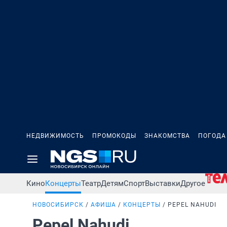
НЕДВИЖИМОСТЬ
ПРОМОКОДЫ
ЗНАКОМСТВА
ПОГОДА
Кино
Концерты
Театр
Детям
Спорт
Выставки
Другое
НОВОСИБИРСК
АФИША
КОНЦЕРТЫ
PEPEL NAHUDI
Pepel Nahudi