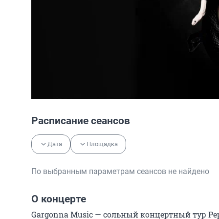
Расписание сеансов
Дата
Площадка
По выбранным параметрам сеансов не найдено
О концерте
Gargonna Music — сольный концертный тур Pep