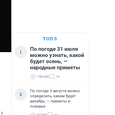
ТОП 5
По погоде 31 июля
1
можно узнать, какой
будет осень, —
народные приметы
158 600
16
По погоде 3 августа можно
2
определить, каким будет
декабрь, — приметы и
поверья
с 
87 083
11