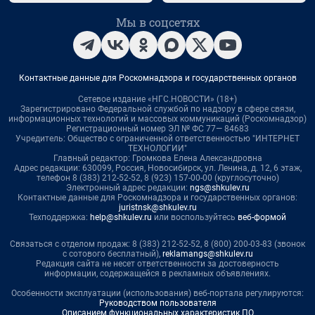
Мы в соцсетях
Контактные данные для Роскомнадзора и государственных органов
Сетевое издание «НГС.НОВОСТИ» (18+)
Зарегистрировано Федеральной службой по надзору в сфере связи,
информационных технологий и массовых коммуникаций (Роскомнадзор)
Регистрационный номер ЭЛ № ФС 77— 84683
Учредитель: Общество с ограниченной ответственностью "ИНТЕРНЕТ
ТЕХНОЛОГИИ"
Главный редактор: Громкова Елена Александровна
Адрес редакции: 630099, Россия, Новосибирск, ул. Ленина, д. 12, 6 этаж,
телефон 8 (383) 212-52-52, 8 (923) 157-00-00 (круглосуточно)
Электронный адрес редакции:
ngs@shkulev.ru
Контактные данные для Роскомнадзора и государственных органов:
juristnsk@shkulev.ru
Техподдержка:
help@shkulev.ru
или воспользуйтесь
веб-формой
Связаться с отделом продаж: 8 (383) 212-52-52, 8 (800) 200-03-83 (звонок
с сотового бесплатный),
reklamangs@shkulev.ru
Редакция сайта не несет ответственности за достоверность
информации, содержащейся в рекламных объявлениях.
Особенности эксплуатации (использования) веб-портала регулируются:
Руководством пользователя
Описанием функциональных характеристик ПО