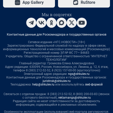
App Gallery
RuStore
Мы в соцсетях
Контактные данные для Роскомнадзора и государственных органов
Сетевое издание «НГС.НОВОСТИ» (18+)
Зарегистрировано Федеральной службой по надзору в сфере связи,
информационных технологий и массовых коммуникаций (Роскомнадзор)
Регистрационный номер ЭЛ № ФС 77— 84683
Учредитель: Общество с ограниченной ответственностью "ИНТЕРНЕТ
ТЕХНОЛОГИИ"
Главный редактор: Громкова Елена Александровна
Адрес редакции: 630099, Россия, Новосибирск, ул. Ленина, д. 12, 6 этаж,
телефон 8 (383) 212-52-52, 8 (923) 157-00-00 (круглосуточно)
Электронный адрес редакции:
ngs@shkulev.ru
Контактные данные для Роскомнадзора и государственных органов:
juristnsk@shkulev.ru
Техподдержка:
help@shkulev.ru
или воспользуйтесь
веб-формой
Связаться с отделом продаж: 8 (383) 212-52-52, 8 (800) 200-03-83 (звонок
с сотового бесплатный),
reklamangs@shkulev.ru
Редакция сайта не несет ответственности за достоверность
информации, содержащейся в рекламных объявлениях.
Особенности эксплуатации (использования) веб-портала регулируются: