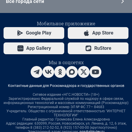
Все города сети
Мобильное приложение
Google Play
App Store
App Gallery
RuStore
Мы в соцсетях
Контактные данные для Роскомнадзора и государственных органов
Сетевое издание «НГС.НОВОСТИ» (18+)
Зарегистрировано Федеральной службой по надзору в сфере связи,
информационных технологий и массовых коммуникаций (Роскомнадзор)
Регистрационный номер ЭЛ № ФС 77— 84683
Учредитель: Общество с ограниченной ответственностью "ИНТЕРНЕТ
ТЕХНОЛОГИИ"
Главный редактор: Громкова Елена Александровна
Адрес редакции: 630099, Россия, Новосибирск, ул. Ленина, д. 12, 6 этаж,
телефон 8 (383) 212-52-52, 8 (923) 157-00-00 (круглосуточно)
Электронный адрес редакции:
ngs@shkulev.ru