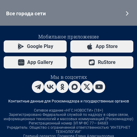
Все города сети
Мобильное приложение
Google Play
App Store
App Gallery
RuStore
Мы в соцсетях
Контактные данные для Роскомнадзора и государственных органов
Сетевое издание «НГС.НОВОСТИ» (18+)
Зарегистрировано Федеральной службой по надзору в сфере связи,
информационных технологий и массовых коммуникаций (Роскомнадзор)
Регистрационный номер ЭЛ № ФС 77— 84683
Учредитель: Общество с ограниченной ответственностью "ИНТЕРНЕТ
ТЕХНОЛОГИИ"
Главный редактор: Громкова Елена Александровна