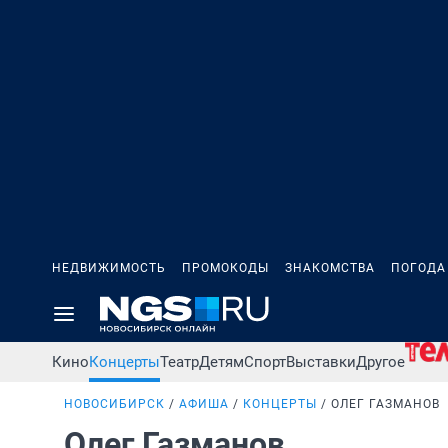
НЕДВИЖИМОСТЬ
ПРОМОКОДЫ
ЗНАКОМСТВА
ПОГОДА
Кино
Концерты
Театр
Детям
Спорт
Выставки
Другое
НОВОСИБИРСК
АФИША
КОНЦЕРТЫ
ОЛЕГ ГАЗМАНОВ
Олег Газманов