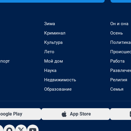
Зима
Он и она
Криминал
Осень
Культура
Политика
Лето
Происшес
спорт
Мой дом
Работа
Наука
Развлече
Недвижимость
Религия
Образование
Семья
oogle Play
App Store