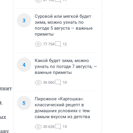
Суровой или мягкой будет
3
зима, можно узнать по
погоде 5 августа — важные
приметы
77 754
12
Какой будет зима, можно
4
узнать по погоде 7 августа, —
важные приметы
36 060
10
лнит 
Пирожное «Картошка»:
.

5
классический рецепт в
домашних условиях с тем
ых 
самым вкусом из детства
 
30 628
15
ву, 