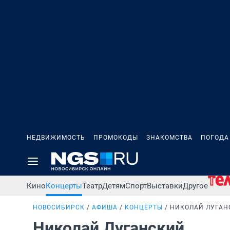
НЕДВИЖИМОСТЬ
ПРОМОКОДЫ
ЗНАКОМСТВА
ПОГОДА
Кино
Концерты
Театр
Детям
Спорт
Выставки
Другое
НОВОСИБИРСК
АФИША
КОНЦЕРТЫ
НИКОЛАЙ ЛУГАН
Николай Луганский