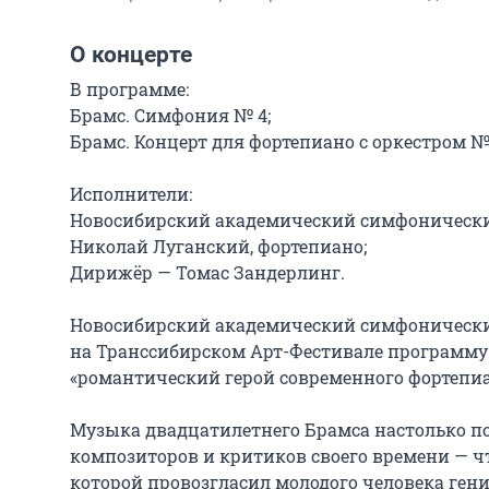
О концерте
В программе:

Брамс. Симфония № 4;

Брамс. Концерт для фортепиано с оркестром № 
Исполнители:

Новосибирский академический симфонический
Николай Луганский, фортепиано;

Дирижёр — Томас Зандерлинг.

Новосибирский академический симфонический
на Транссибирском Арт-Фестивале программу 
«романтический герой современного фортепиа
Музыка двадцатилетнего Брамса настолько по
композиторов и критиков своего времени — что
которой провозгласил молодого человека гение