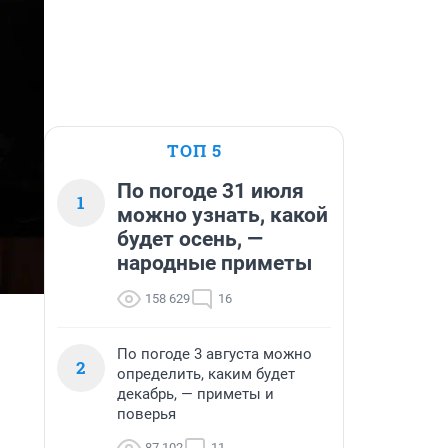
ТОП 5
По погоде 31 июля
1
можно узнать, какой
будет осень, —
народные приметы
158 629
16
По погоде 3 августа можно
2
определить, каким будет
декабрь, — приметы и
поверья
87 102
11