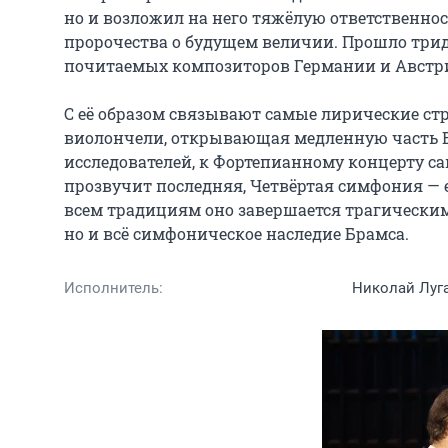
но и возложил на него тяжёлую ответственнос
пророчества о будущем величии. Прошло тридц
почитаемых композиторов Германии и Австри
С её образом связывают самые лирические ст
виолончели, открывающая медленную часть Вт
исследователей, к Фортепианному концерту сам
прозвучит последняя, Четвёртая симфония — е
всем традициям оно завершается трагическим
но и всё симфоническое наследие Брамса.
Исполнитель:
Николай Луг