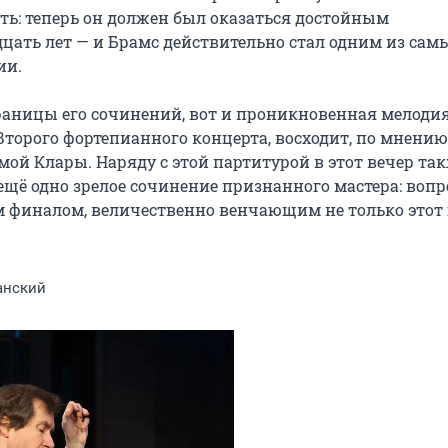
ть: теперь он должен был оказаться достойным 
ать лет — и Брамс действительно стал одним из самы
и.

раницы его сочинений, вот и проникновенная мелодия
орого фортепианного концерта, восходит, по мнению 
ой Клары. Наряду с этой партитурой в этот вечер так
щё одно зрелое сочинение признанного мастера: вопр
 финалом, величественно венчающим не только этот ц
анский