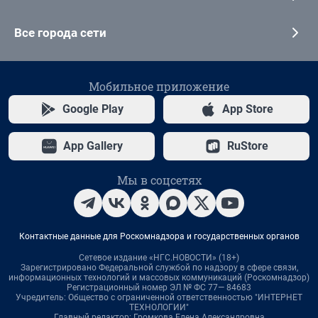
Все города сети
Мобильное приложение
Google Play
App Store
App Gallery
RuStore
Мы в соцсетях
Контактные данные для Роскомнадзора и государственных органов
Сетевое издание «НГС.НОВОСТИ» (18+)
Зарегистрировано Федеральной службой по надзору в сфере связи,
информационных технологий и массовых коммуникаций (Роскомнадзор)
Регистрационный номер ЭЛ № ФС 77— 84683
Учредитель: Общество с ограниченной ответственностью "ИНТЕРНЕТ
ТЕХНОЛОГИИ"
Главный редактор: Громкова Елена Александровна