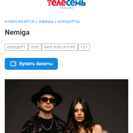
НОВОСИБИРСК
АФИША
КОНЦЕРТЫ
Nemiga
КОНЦЕРТ
ПОП
ХИП-ХОП И РЭП
12+
Купить билеты