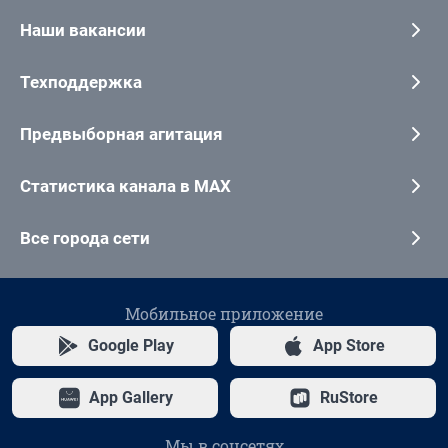
Наши вакансии
Техподдержка
Предвыборная агитация
Статистика канала в MAX
Все города сети
Мобильное приложение
Google Play
App Store
App Gallery
RuStore
Мы в соцсетях