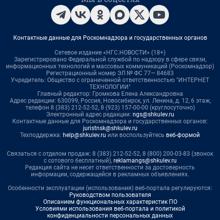
Контактные данные для Роскомнадзора и государственных органов
Сетевое издание «НГС.НОВОСТИ» (18+)
Зарегистрировано Федеральной службой по надзору в сфере связи,
информационных технологий и массовых коммуникаций (Роскомнадзор)
Регистрационный номер ЭЛ № ФС 77— 84683
Учредитель: Общество с ограниченной ответственностью "ИНТЕРНЕТ
ТЕХНОЛОГИИ"
Главный редактор: Громкова Елена Александровна
Адрес редакции: 630099, Россия, Новосибирск, ул. Ленина, д. 12, 6 этаж,
телефон 8 (383) 212-52-52, 8 (923) 157-00-00 (круглосуточно)
Электронный адрес редакции:
ngs@shkulev.ru
Контактные данные для Роскомнадзора и государственных органов:
juristnsk@shkulev.ru
Техподдержка:
help@shkulev.ru
или воспользуйтесь
веб-формой
Связаться с отделом продаж: 8 (383) 212-52-52, 8 (800) 200-03-83 (звонок
с сотового бесплатный),
reklamangs@shkulev.ru
Редакция сайта не несет ответственности за достоверность
информации, содержащейся в рекламных объявлениях.
Особенности эксплуатации (использования) веб-портала регулируются:
Руководством пользователя
Описанием функциональных характеристик ПО
Условиями использования веб-портала и политикой
конфиденциальности персональных данных