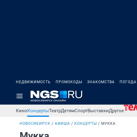
НЕДВИЖИМОСТЬ
ПРОМОКОДЫ
ЗНАКОМСТВА
ПОГОДА
Кино
Концерты
Театр
Детям
Спорт
Выставки
Другое
НОВОСИБИРСК
АФИША
КОНЦЕРТЫ
МУККА
Мукка