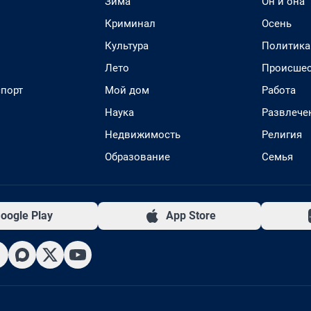
Зима
Он и она
Криминал
Осень
Культура
Политика
Лето
Происшес
спорт
Мой дом
Работа
Наука
Развлече
Недвижимость
Религия
Образование
Семья
oogle Play
App Store