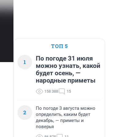
ТОП 5
По погоде 31 июля
1
можно узнать, какой
будет осень, —
народные приметы
158 388
15
По погоде 3 августа можно
2
определить, каким будет
декабрь, — приметы и
поверья
86 875
11