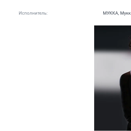
Исполнитель:
МУККА, Мукк