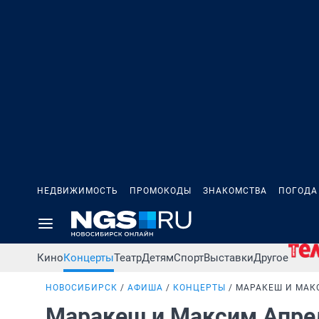
НЕДВИЖИМОСТЬ
ПРОМОКОДЫ
ЗНАКОМСТВА
ПОГОДА
Кино
Концерты
Театр
Детям
Спорт
Выставки
Другое
НОВОСИБИРСК
АФИША
КОНЦЕРТЫ
МАРАКЕШ И МАК
Маракеш и Максим Апр