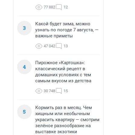
77 882
12
Какой будет зима, можно
3
узнать по погоде 7 августа, —
важные приметы
47 042
13
Пирожное «Картошка»:
4
классический рецепт в
домашних условиях с тем
самым вкусом из детства
30 748
15
Кормить раз в месяц. Чем
5
хищным или необычным
украсить квартиру — смотрим
зелёное разнообразие на
выставке экзотики