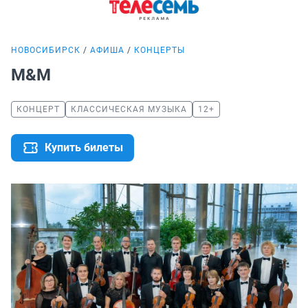
НОВОСИБИРСК
АФИША
КОНЦЕРТЫ
М&М
КОНЦЕРТ
КЛАССИЧЕСКАЯ МУЗЫКА
12+
Купить билеты