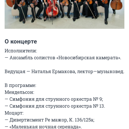
О концерте
Исполнители:

— Ансамбль солистов «Новосибирская камерата».

Ведущая — Наталья Ермакова, лектор—музыковед.

В программе:

Мендельсон:

— Симфония для струнного оркестра № 9;

— Симфония для струнного оркестра № 13.

Моцарт:

— Дивертисмент Ре мажор, K. 136/125a;

— «Маленькая ночная серенада».