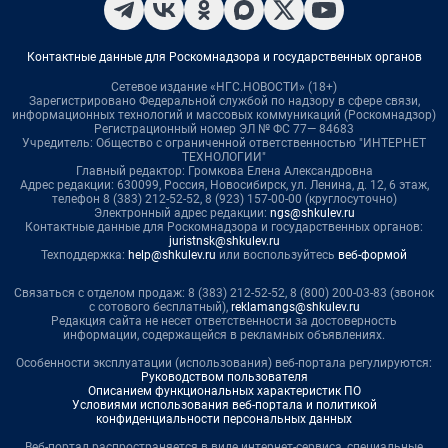
Контактные данные для Роскомнадзора и государственных органов
Сетевое издание «НГС.НОВОСТИ» (18+)
Зарегистрировано Федеральной службой по надзору в сфере связи,
информационных технологий и массовых коммуникаций (Роскомнадзор)
Регистрационный номер ЭЛ № ФС 77— 84683
Учредитель: Общество с ограниченной ответственностью "ИНТЕРНЕТ
ТЕХНОЛОГИИ"
Главный редактор: Громкова Елена Александровна
Адрес редакции: 630099, Россия, Новосибирск, ул. Ленина, д. 12, 6 этаж,
телефон 8 (383) 212-52-52, 8 (923) 157-00-00 (круглосуточно)
Электронный адрес редакции:
ngs@shkulev.ru
Контактные данные для Роскомнадзора и государственных органов:
juristnsk@shkulev.ru
Техподдержка:
help@shkulev.ru
или воспользуйтесь
веб-формой
Связаться с отделом продаж: 8 (383) 212-52-52, 8 (800) 200-03-83 (звонок
с сотового бесплатный),
reklamangs@shkulev.ru
Редакция сайта не несет ответственности за достоверность
информации, содержащейся в рекламных объявлениях.
Особенности эксплуатации (использования) веб-портала регулируются:
Руководством пользователя
Описанием функциональных характеристик ПО
Условиями использования веб-портала и политикой
конфиденциальности персональных данных
Веб-портал распространяется в виде интернет-сервиса, специальные