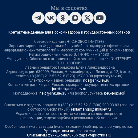
Мы в соцсетях
Контактные данные для Роскомнадзора и государственных органов
Сетевое издание «НГС.НОВОСТИ» (18+)
Зарегистрировано Федеральной службой по надзору в сфере связи,
информационных технологий и массовых коммуникаций (Роскомнадзор)
Регистрационный номер ЭЛ № ФС 77— 84683
Учредитель: Общество с ограниченной ответственностью "ИНТЕРНЕТ
ТЕХНОЛОГИИ"
Главный редактор: Громкова Елена Александровна
Адрес редакции: 630099, Россия, Новосибирск, ул. Ленина, д. 12, 6 этаж,
телефон 8 (383) 212-52-52, 8 (923) 157-00-00 (круглосуточно)
Электронный адрес редакции:
ngs@shkulev.ru
Контактные данные для Роскомнадзора и государственных органов:
juristnsk@shkulev.ru
Техподдержка:
help@shkulev.ru
или воспользуйтесь
веб-формой
Связаться с отделом продаж: 8 (383) 212-52-52, 8 (800) 200-03-83 (звонок
с сотового бесплатный),
reklamangs@shkulev.ru
Редакция сайта не несет ответственности за достоверность
информации, содержащейся в рекламных объявлениях.
Особенности эксплуатации (использования) веб-портала регулируются:
Руководством пользователя
Описанием функциональных характеристик ПО